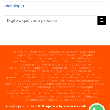
Tecnologia
Portifólio
Orçamento
Criação de Sites em WordPress
Loja Virtual com WooCommerce
Marketing Digital
Identidade Visual Branding
Criação de Identidade Visual
Logo Comunicação Visual
Mídias Sociais
Redes Sociais
Marketing nas Redes Sociais
E-mail Marketing
Serviço de Email Marketing
Criação de E-mail Marketing
SEO
Otimização de Sites
Google SEO
Diagramação
Diagramação de Revista
Apresentação de Empresa
Apresentação Profissional
Apresentação Powerpoint Profissional
Criação de Embalagens
Desenvolvimento de Embalagens
Design de Embalagens
Design Gráfico
Mala Direta
Arte em 3D
Fee Mensal
Catálogo
Como Aparecer no Google
Empreendedor Digital
Desenvolvimento de Sites Profissionais
Criação de Sites em São Paulo
Criação de Sites em Guarulhos
Política de Privacidade
Montelucaste de sódio² flipbook
Briefing Logo
Pacote do Empreendedor
Copyright 2026 ©
J.M. Projeto - Agência de publicidade e