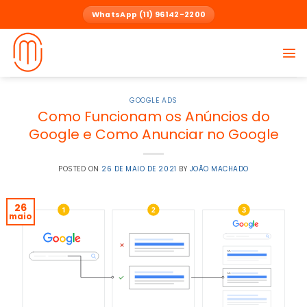
Skip
WhatsApp (11) 96142-2200
to
content
GOOGLE ADS
Como Funcionam os Anúncios do
Google e Como Anunciar no Google
POSTED ON
26 DE MAIO DE 2021
BY
JOÃO MACHADO
26
maio