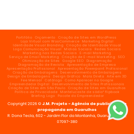
Portifólio
Orçamento
Criação de Sites em WordPress
Loja Virtual com WooCommerce
Marketing Digital
Identidade Visual Branding
Criação de Identidade Visual
Logo Comunicação Visual
Mídias Sociais
Redes Sociais
Marketing nas Redes Sociais
E-mail Marketing
Serviço de Email Marketing
Criação de E-mail Marketing
SEO
Otimização de Sites
Google SEO
Diagramação
Diagramação de Revista
Apresentação de Empresa
Apresentação Profissional
Apresentação Powerpoint Profissional
Criação de Embalagens
Desenvolvimento de Embalagens
Design de Embalagens
Design Gráfico
Mala Direta
Arte em 3D
Fee Mensal
Catálogo
Como Aparecer no Google
Empreendedor Digital
Desenvolvimento de Sites Profissionais
Criação de Sites em São Paulo
Criação de Sites em Guarulhos
Política de Privacidade
Montelucaste de sódio² flipbook
Briefing Logo
Pacote do Empreendedor
Copyright 2026 ©
J.M. Projeto - Agência de publicidade e
propaganda em Guarulhos
R. Dona Tecla, 602 - Jardim Flor da Montanha, Guarulhos - SP,
07097-380