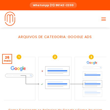
Skip
WhatsApp (11) 96142-2200
to
content
ARQUIVOS DE CATEGORIA:
GOOGLE ADS
26
maio