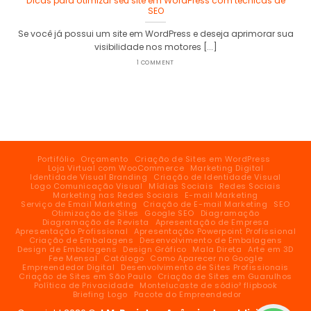
Dicas para otimizar seu site em WordPress com técnicas de
SEO
Se você já possui um site em WordPress e deseja aprimorar sua
visibilidade nos motores [...]
1 COMMENT
Portifólio
Orçamento
Criação de Sites em WordPress
Loja Virtual com WooCommerce
Marketing Digital
Identidade Visual Branding
Criação de Identidade Visual
Logo Comunicação Visual
Mídias Sociais
Redes Sociais
Marketing nas Redes Sociais
E-mail Marketing
Serviço de Email Marketing
Criação de E-mail Marketing
SEO
Otimização de Sites
Google SEO
Diagramação
Diagramação de Revista
Apresentação de Empresa
Apresentação Profissional
Apresentação Powerpoint Profissional
Criação de Embalagens
Desenvolvimento de Embalagens
Design de Embalagens
Design Gráfico
Mala Direta
Arte em 3D
Fee Mensal
Catálogo
Como Aparecer no Google
Empreendedor Digital
Desenvolvimento de Sites Profissionais
Criação de Sites em São Paulo
Criação de Sites em Guarulhos
Política de Privacidade
Montelucaste de sódio² flipbook
Briefing Logo
Pacote do Empreendedor