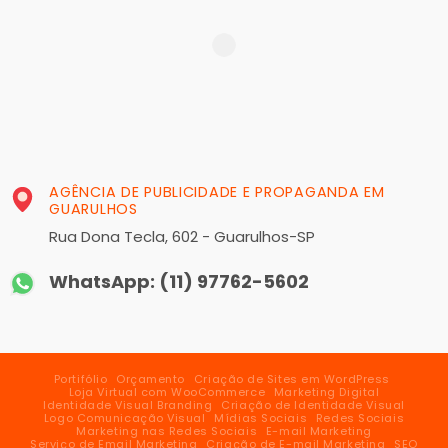
AGÊNCIA DE PUBLICIDADE E PROPAGANDA EM
GUARULHOS
Rua Dona Tecla, 602 - Guarulhos-SP
WhatsApp: (11) 97762-5602
Portifólio
Orçamento
Criação de Sites em WordPress
Loja Virtual com WooCommerce
Marketing Digital
Identidade Visual Branding
Criação de Identidade Visual
Logo Comunicação Visual
Mídias Sociais
Redes Sociais
Marketing nas Redes Sociais
E-mail Marketing
Serviço de Email Marketing
Criação de E-mail Marketing
SEO