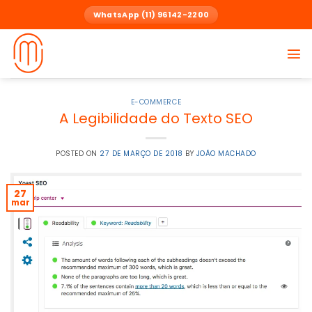
Skip
WhatsApp (11) 96142-2200
to
content
E-COMMERCE
A Legibilidade do Texto SEO
POSTED ON
27 DE MARÇO DE 2018
BY
JOÃO MACHADO
27
mar