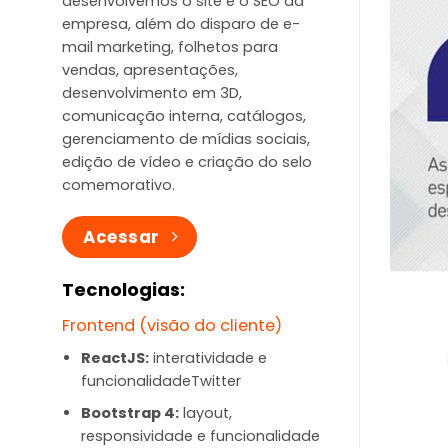
desenvolvemos o site e o SEO da
empresa, além do disparo de e-
mail marketing, folhetos para
vendas, apresentações,
desenvolvimento em 3D,
comunicação interna, catálogos,
gerenciamento de mídias sociais,
edição de vídeo e criação do selo
comemorativo.
Acessar
Tecnologias:
Frontend (visão do cliente)
ReactJS:
interatividade e
funcionalidadeTwitter
Bootstrap 4:
layout,
responsividade e funcionalidade