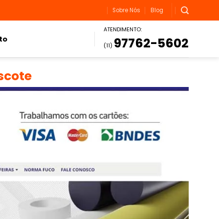
Sobre Nós
Blog
ATENDIMENTO:
to
97762-5602
(11)
scote